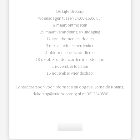
De Lijte Ureterp
woensdagen tussen 14.00-15.00 uur
8 maart ontmoeten
29 maart verandering en uitdaging
12 april dromen en idealen
3 mei vrijheid en herdenken
4 oktober liefde voor dieren
18 oktober ouder worden in nederland
1 november loslaten
15 november vriendschap
Contactpersoon voor informatie en opgave: Jorna de Koning,
j.dekoning@zuidoostzorg.nl of 0612343598.