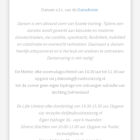
Dansen o.l.v. van de
Dansdivisie
Dansen is een allround vorm van fysieke training. Tijdens een
dansles wordt gewerkt aan klassieke en moderne
danstechnieken, die conditie, spierkracht, flexibiliteit, mobiliteit
en coördinatie en evenwicht verbeteren. Daarnaast is dansen
heerlijk ontspannend en is het leuk om anderen te ontmoeten.
Danservaring is niet nodig!
De Miente: elke woensdagochtend van 10.30 uur tot 11.30 uur:
opgave via j.dekoning@zuidoostzorg.nl
tot de zomer geen eigen bijdrage ivm ontvangen subsidie van
stichting DeFriesland
De Lijte Ureterp elke donderdag van 14.30-15.30 uur. Opgave
via: receptie-delijte@zuidoostzorg.nl
Eigen bijdrage 30,- voor 6 maanden
Sûnenz Drachten van 10.00-11.00 uur. Opgave via Trudie:
be.trust@live.nl