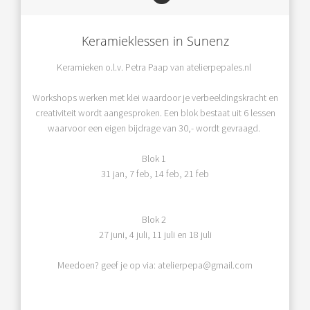
Keramieklessen in Sunenz
Keramieken o.l.v. Petra Paap van atelierpepales.nl
Workshops werken met klei waardoor je verbeeldingskracht en
creativiteit wordt aangesproken. Een blok bestaat uit 6 lessen
waarvoor een eigen bijdrage van 30,- wordt gevraagd.
Blok 1
31 jan, 7 feb, 14 feb, 21 feb
Blok 2
27 juni, 4 juli, 11 juli en 18 juli
Meedoen? geef je op via: atelierpepa@gmail.com