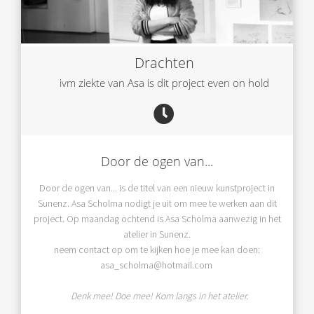
Drachten
ivm ziekte van Asa is dit project even on hold
Door de ogen van...
Door de ogen van... is de titel van een nieuw kunstproject in
Sunenz. Asa Scholma nodigt je uit om mee te werken aan dit
project. Op maandag ochtend is Asa Scholma aanwezig in het
atelier in Sunenz.
neem contact op om te kijken hoe je mee kan doen:
asa_scholma@hotmail.com
Denk mee!
Doe mee!
Kom langs in het atelier.