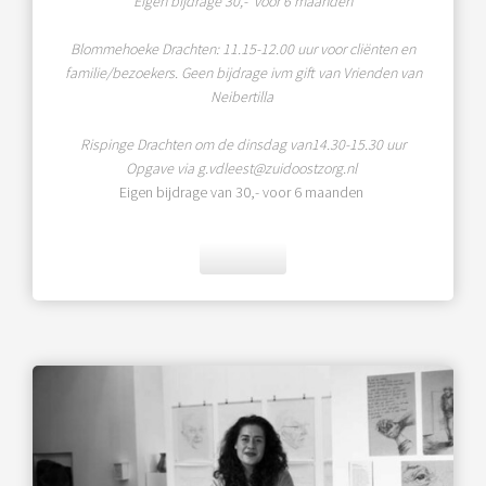
Eigen bijdrage 30,- voor 6 maanden
Blommehoeke Drachten: 11.15-12.00 uur voor cliënten en
familie/bezoekers. Geen bijdrage ivm gift van Vrienden van
Neibertilla
Rispinge Drachten om de dinsdag van14.30-15.30 uur
Opgave via g.vdleest@zuidoostzorg.nl
Eigen bijdrage van 30,- voor 6 maanden