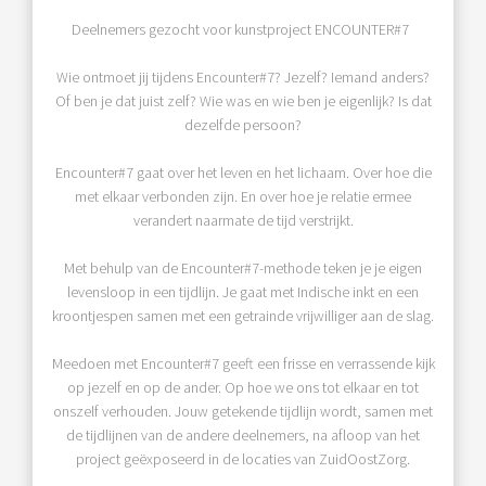
Deelnemers gezocht voor kunstproject ENCOUNTER#7
Wie ontmoet jij tijdens Encounter#7? Jezelf? Iemand anders?
Of ben je dat juist zelf? Wie was en wie ben je eigenlijk? Is dat
dezelfde persoon?
Encounter#7 gaat over het leven en het lichaam. Over hoe die
met elkaar verbonden zijn. En over hoe je relatie ermee
verandert naarmate de tijd verstrijkt.
Met behulp van de Encounter#7-methode teken je je eigen
levensloop in een tijdlijn. Je gaat met Indische inkt en een
kroontjespen samen met een getrainde vrijwilliger aan de slag.
Meedoen met Encounter#7 geeft een frisse en verrassende kijk
op jezelf en op de ander. Op hoe we ons tot elkaar en tot
onszelf verhouden. Jouw getekende tijdlijn wordt, samen met
de tijdlijnen van de andere deelnemers, na afloop van het
project geëxposeerd in de locaties van ZuidOostZorg.