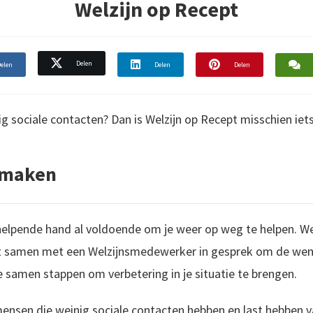
Welzijn op Recept
Delen
elen
Delen
Delen
ig sociale contacten? Dan is Welzijn op Recept misschien iets
 maken
n helpende hand al voldoende om je weer op weg te helpen. W
at samen met een Welzijnsmedewerker in gesprek om de wens
 samen stappen om verbetering in je situatie te brengen.
mensen die weinig sociale contacten hebben en last hebben 