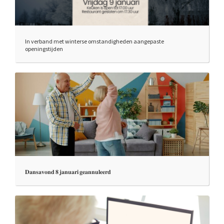
In verband met winterse omstandigheden aangepaste
openingstijden
𝐃𝐚𝐧𝐬𝐚𝐯𝐨𝐧𝐝 𝟖 𝐣𝐚𝐧𝐮𝐚𝐫𝐢 𝐠𝐞𝐚𝐧𝐧𝐮𝐥𝐞𝐞𝐫𝐝